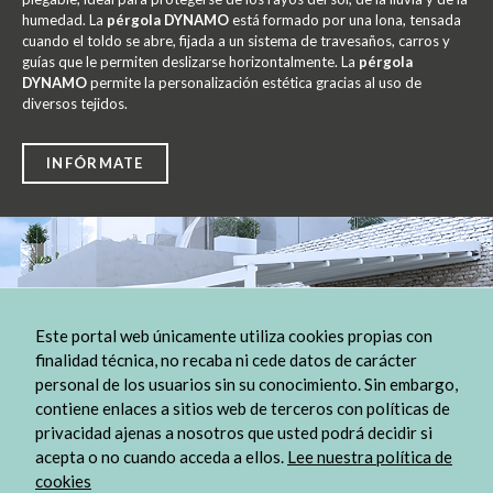
humedad. La
pérgola DYNAMO
está formado por una lona, tensada
cuando el toldo se abre, fijada a un sistema de travesaños, carros y
guías que le permiten deslizarse horizontalmente. La
pérgola
DYNAMO
permite la personalización estética gracias al uso de
diversos tejidos.
INFÓRMATE
Necesarias
Estas
cookies no
son
opcionales.
Este portal web únicamente utiliza cookies propias con
Son
finalidad técnica, no recaba ni cede datos de carácter
necesarias
personal de los usuarios sin su conocimiento. Sin embargo,
para que
contiene enlaces a sitios web de terceros con políticas de
funcione la
web.
privacidad ajenas a nosotros que usted podrá decidir si
acepta o no cuando acceda a ellos.
Lee nuestra política de
cookies