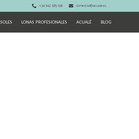
+34 942 585 936
comercial@acuale.es
SOLES
LONAS PROFESIONALES
ACUALÉ
BLOG