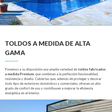
Experiencia
Para que
nuestra web
funcione lo
mejor posible
durante tu
visita. Si
rechaza estas
cookies,
TOLDOS A MEDIDA DE ALTA
algunas
funcionalidades
GAMA
desaparecerán
de la web.
Ponemos a su disposición una amplia variedad de
toldos fabricados
a medida Premium
, que combinan a la perfección funcionalidad,
resistencia y diseño. Cubiertas que, además de proteger y decorar
todo tipo de exteriores domésticos y comerciales, ofrecen un alto
grado de confort de uso y contribuyen a mejorar la eficiencia
energética en el interior.