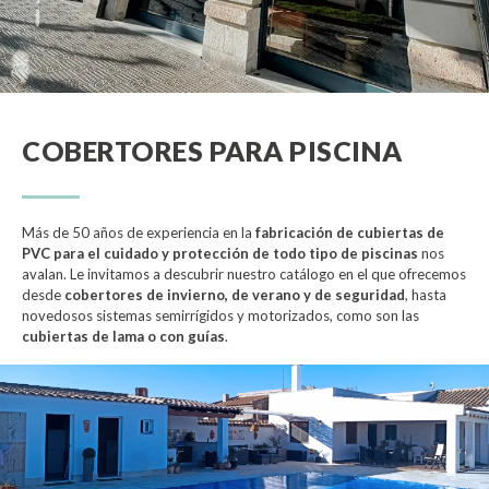
COBERTORES PARA PISCINA
Más de 50 años de experiencia en la
fabricación de cubiertas de
Necesarias
PVC para el cuidado y protección de todo tipo de piscinas
nos
Estas
avalan. Le invitamos a descubrir nuestro catálogo en el que ofrecemos
cookies no
desde
cobertores de invierno, de verano y de seguridad
, hasta
son
novedosos sistemas semirrígidos y motorizados, como son las
opcionales.
cubiertas de lama o con guías
.
Son
necesarias
para que
funcione la
web.