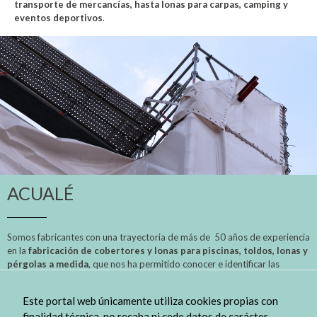
transporte de mercancías, hasta lonas para carpas, camping y
eventos deportivos
.
ACUALÉ
Somos fabricantes con una trayectoria de más de 50 años de experiencia
en la
fabricación de cobertores y lonas para piscinas, toldos, lonas y
pérgolas a medida
, que nos ha permitido conocer e identificar las
necesidades del mercado y adaptarnos a los nuevos tiempos innovando
en los procesos y tecnologías de fabricación. Contamos con un amplio
Este portal web únicamente utiliza cookies propias con
catálogo a medida destinado a cubrir las necesidades de tu hogar o
finalidad técnica, no recaba ni cede datos de carácter